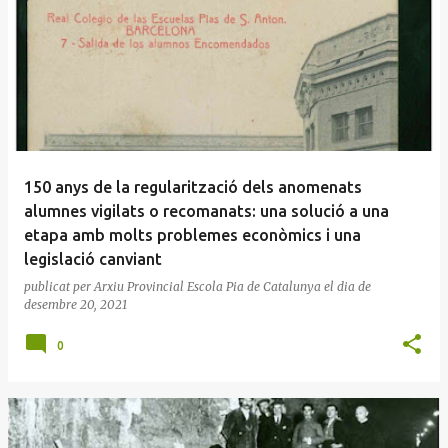
E
n
t
r
a
d
e
150 anys de la regularització dels anomenats
s
alumnes vigilats o recomanats: una solució a una
etapa amb molts problemes econòmics i una
legislació canviant
publicat per
Arxiu Provincial Escola Pia de Catalunya
el dia
de
desembre 20, 2021
0