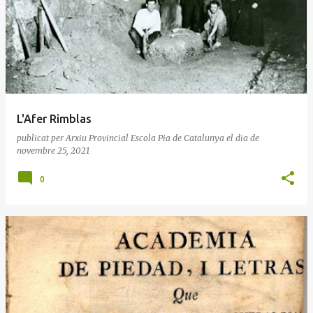
L'Afer Rimblas
publicat per
Arxiu Provincial Escola Pia de Catalunya
el dia
de
novembre 25, 2021
0