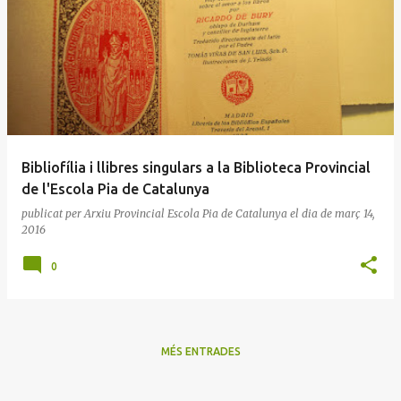
E
n
t
r
a
d
e
Bibliofília i llibres singulars a la Biblioteca Provincial
s
de l'Escola Pia de Catalunya
publicat per
Arxiu Provincial Escola Pia de Catalunya
el dia
de març 14,
2016
0
MÉS ENTRADES