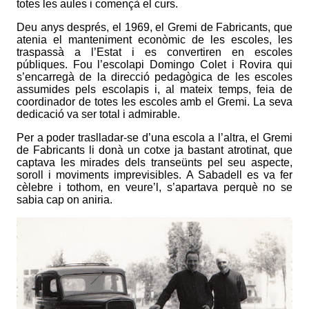
totes les aules i començà el curs.
Deu anys després, el 1969, el Gremi de Fabricants, que
atenia el manteniment econòmic de les escoles, les
traspassà a l’Estat i es convertiren en escoles
públiques. Fou l’escolapi Domingo Colet i Rovira qui
s’encarregà de la direcció pedagògica de les escoles
assumides pels escolapis i, al mateix temps, feia de
coordinador de totes les escoles amb el Gremi. La seva
dedicació va ser total i admirable.
Per a poder traslladar-se d’una escola a l’altra, el Gremi
de Fabricants li donà un cotxe ja bastant atrotinat, que
captava les mirades dels transeünts pel seu aspecte,
soroll i moviments imprevisibles. A Sabadell es va fer
cèlebre i tothom, en veure’l, s’apartava perquè no se
sabia cap on aniria.