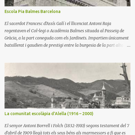
Escola Pia Balmes Barcelona
El sacerdot Francesc d’Assís Galí i el llicenciat Antoni Raja
regentaven el Col•legi o Acadèmia Balmes situada al Passeig de
Gràcia, a la part coneguda com els Jardinets. Impartien únicament
batxillerat i gaudien de prestigi entre la burgesia de la part alta de
l’eixampla barceloní. Mossèn Galí envellia i buscà en el seu amic
l’escolapi pare Salvador Marcó la continuïtat del seu col•legi.
L’Escola Pia l’acceptà i l'assumí el 1899. La torre que ocupava
l’escola resultà insuficient per a alumnes i comunitat escolàpia.
Aquests llogaren una casa més àmplia que l’anterior al carrer
Còrsega número 325. El pare Jaume Orriols, rector de 1902 a 1912,
hi incorporà alumnes de primària, és a dir des dels sis anys. Això
l’obligà a adquirir la casa veïna. El nombre d’alumnes augmentà
considerablement. El 1926 el pare rector Salvador Soler comprà
La comunitat escolàpia d'Alella (1916 – 2000)
un solar al xamfrà de la Travessera de Gràcia amb el carrer Balmes
i començà les obres per un nou edifici de col•legi, el qual s’inaugurà
El senyor Antoni Borrell i Folch (1832-1910) segons testament del 7
el vint-...
d’abril de 1909 llegà tots els seus béns als marmessors a fi que es