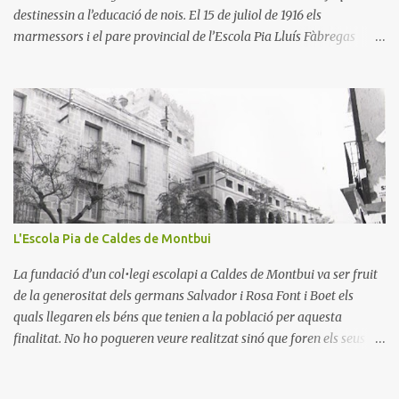
destinessin a l’educació de nois. El 15 de juliol de 1916 els
marmessors i el pare provincial de l’Escola Pia Lluís Fàbregas
signaren el contracte pel qual es creava l’Institut Borrell de l’Escola
Pia d’Alella sota la protecció de la Mare de Déu de la Mercè per a
dur a terme la voluntat del fundador. El 27 de juliol de 1916 es
constituí la primera comunitat d’escolapis. El rector va ser el pare
Josep Ricart. Els juniors que estudiaven els darrers cursos de
teologia a Moià s’hi traslladaren per a continuar-los sota el
mestratge del pare Agustí Cuadras. El setembre següent s’obriren
les classes als nois del poble. El 23 de setembre de 1925 el pare
rector Joaquim Flaquer inaugura els dos pisos que s’acabaven
L'Escola Pia de Caldes de Montbui
d’aixecar sobre la casa antiga. Al mateix temps es repararen
alguns desperfectes de la cúpula del saló de cristall. En aquest curs
La fundació d’un col•legi escolapi a Caldes de Montbui va ser fruit
(1925-1926) hi...
de la generositat dels germans Salvador i Rosa Font i Boet els
quals llegaren els béns que tenien a la població per aquesta
finalitat. No ho pogueren veure realitzat sinó que foren els seus
marmessors els que entregaren els béns a l’Escola Pia. La
congregació provincial de l’orde aprovà les bases de fundació i