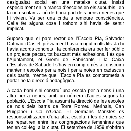
desigualtat social en una mateixa ciutat. Insistí
especialment en la manca d’escoles en els suburbis i en
la no escolarització de bona part dels nens i nenes que
hi vivien. Va ser una crida a remoure consciències.
Calia fer alguna cosa i tothom s’hi havia de sentir
implicat.
Suposo que el pare rector de l’Escola Pia, Salvador
Dalmau i Castel, prèviament havia mogut molts fils. Ja hi
havia acords concrets i la conferència era per fer públic
un projecte pactat, tot buscant més adhesions. I és que
l’Ajuntament, el Gremi de Fabricants i la Caixa
d’Estalvis de Sabadell s’havien compromès a construir i
mantenir escoles per a nois i per a noies en cadascun
dels barris, mentre que l’Escola Pia es comprometia a
portar-ne la direcció pedagògica.
A cada barri s’hi construí una escola per a nens i una
altra per a nenes, amb un número d’aules segons la
població. L’Escola Pia assumí la direcció de les escoles
de nois dels barris de Torre Romeu, Merinals, Can
Puigjaner i Ca n’Oriac. El Germans Maristes es
responsabilitzaren d’una altra escola; i les de noies se
les repartiren entre les congregacions femenines que
tenien col·legi a la ciutat. El setembre de 1959 s’obriren