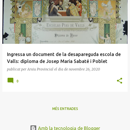
E
n
t
r
a
d
e
Ingressa un document de la desapareguda escola de
s
Valls: diploma de Josep Maria Sabaté i Poblet
publicat per
Arxiu Provincial
el dia
de novembre 26, 2020
0
MÉS ENTRADES
Amb la tecnologia de Blogger