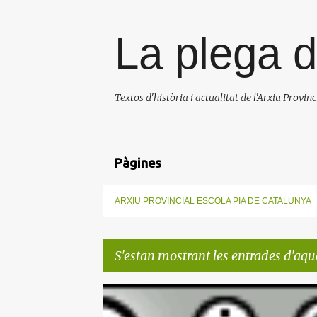
La plega d
Textos d'història i actualitat de l'Arxiu Provin
Pàgines
ARXIU PROVINCIAL ESCOLA PIA DE CATALUNYA
S'estan mostrant les entrades d'aque
E
ARTICLES D'HISTÒRIA
JOAN FLORENSA
+