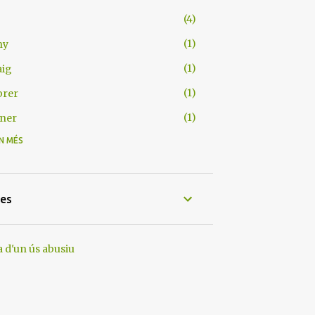
4
1
ny
1
aig
1
brer
1
ner
N MÉS
6
1
esembre
1
ovembre
tes
1
iol
1
ny
 d'un ús abusiu
1
arç
1
ner
4