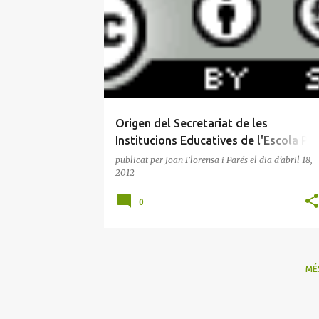
n
SECRETARIAT DE LES INSTITUCIONS EDUCATIVES
t
r
a
d
e
Origen del Secretariat de les
s
Institucions Educatives de l'Escola Pia
de Catalunya
publicat per
Joan Florensa i Parés
el dia
d’abril 18,
2012
0
MÉ