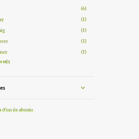
4
1
ny
1
aig
1
brer
1
ner
N MÉS
6
1
esembre
1
ovembre
tes
1
iol
1
ny
 d'un ús abusiu
1
arç
1
ner
4