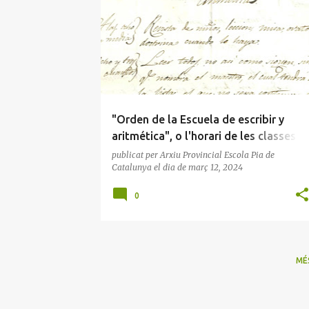
n
t
r
a
d
e
"Orden de la Escuela de escribir y
s
aritmética", o l'horari de les classes el
primer terç del segle XIX
publicat per
Arxiu Provincial Escola Pia de
Catalunya
el dia
de març 12, 2024
0
MÉ