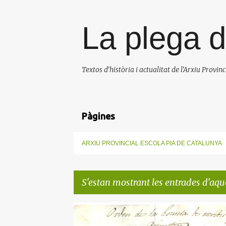
La plega d
Textos d'història i actualitat de l'Arxiu Provin
Pàgines
ARXIU PROVINCIAL ESCOLA PIA DE CATALUNYA
S'estan mostrant les entrades d'aqu
E
EDUARD PUIGVENTÓS
ENSENYAMENT
+
2