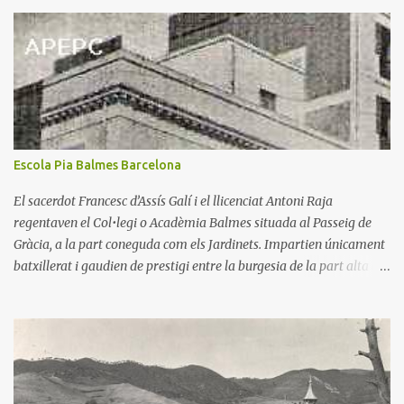
r
i
s
Escola Pia Balmes Barcelona
El sacerdot Francesc d’Assís Galí i el llicenciat Antoni Raja
regentaven el Col•legi o Acadèmia Balmes situada al Passeig de
Gràcia, a la part coneguda com els Jardinets. Impartien únicament
batxillerat i gaudien de prestigi entre la burgesia de la part alta de
l’eixampla barceloní. Mossèn Galí envellia i buscà en el seu amic
l’escolapi pare Salvador Marcó la continuïtat del seu col•legi.
L’Escola Pia l’acceptà i l'assumí el 1899. La torre que ocupava
l’escola resultà insuficient per a alumnes i comunitat escolàpia.
Aquests llogaren una casa més àmplia que l’anterior al carrer
Còrsega número 325. El pare Jaume Orriols, rector de 1902 a 1912,