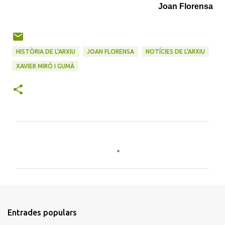
Joan Florensa
HISTÒRIA DE L'ARXIU
JOAN FLORENSA
NOTÍCIES DE L'ARXIU
XAVIER MIRÓ I GUMÀ
C
o
m
e
n
t
Entrades populars
a