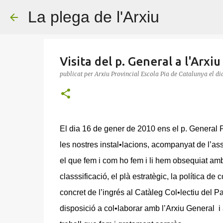
La plega de l'Arxiu
Visita del p. General a l'Arxiu
publicat per
Arxiu Provincial Escola Pia de Catalunya
el di
El dia 16 de gener de 2010 ens el p. General P
les nostres instal•lacions, acompanyat de l’as
el que fem i com ho fem i li hem obsequiat amb
classsificació, el plà estratègic, la política de
concret de l’ingrés al Catàleg Col•lectiu del P
disposició a col•laborar amb l’Arxiu General i 