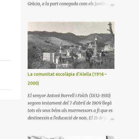
Gràcia, a la part coneguda com els Jardinets.
Impartien únicament batxillerat i gaudien
de prestigi entre la burgesia de la part alta
de l’eixampla barceloní. Mossèn Galí envellia
i buscà en el seu amic l’escolapi pare
Salvador Marcó la continuïtat del seu
col•legi. L’Escola Pia l’acceptà i l'assumí el
1899. La torre que ocupava l’escola resultà
insuficient per a alumnes i comunitat
escolàpia. Aquests llogaren una casa més
La comunitat escolàpia d'Alella (1916 –
àmplia que l’anterior al carrer Còrsega
2000)
número 325. El pare Jaume Orriols, rector de
1902 a 1912, hi incorporà alumnes de
El senyor Antoni Borrell i Folch (1832-1910)
primària, és a dir des dels sis anys. Això
segons testament del 7 d’abril de 1909 llegà
l’obligà a adquirir la casa veïna. El nombre
tots els seus béns als marmessors a fi que es
d’alumnes augmentà considerablement. El
destinessin a l’educació de nois. El 15 de juliol
1926 el pare rector Salvador Soler comprà
de 1916 els marmessors i el pare provincial
un solar al xamfrà de la Travessera de Gràcia
de l’Escola Pia Lluís Fàbregas signaren el
amb el carrer Balmes i començà les obres