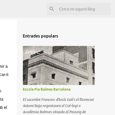
Entrades populars
nir a
ar-li
Escola Pia Balmes Barcelona
n
ra
El sacerdot Francesc d’Assís Galí i el llicenciat
Antoni Raja regentaven el Col•legi o
mb el
Acadèmia Balmes situada al Passeig de