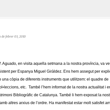
Salta al contingut principal
a
de febrer 03, 2010
. Aguado, en visita aquella setmana a la nostra província, va ve
sistent per Espanya Miguel Giràldez. Ens hem assegut per explic
 una còpia de diferents instruments que utilitzem: el quadre de
 col•leccions, etc. També l’hem informat de la nostra actualitat i e
atrimoni Bibliogràfic de Catalunya. També li hem exposat la nost
amb altres arxius de l’ordre. Ha manifestat estar molt satisfet a