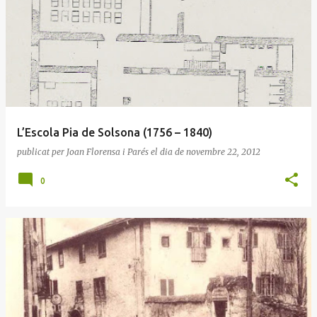
E
n
t
r
a
d
e
L’Escola Pia de Solsona (1756 – 1840)
s
publicat per
Joan Florensa i Parés
el dia
de novembre 22, 2012
0