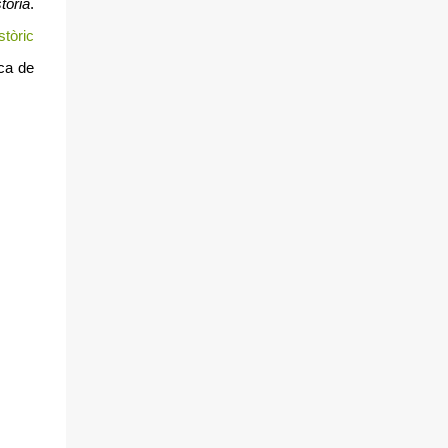
tòria
.
stòric
ica de