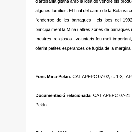
d’artesania gitana amb la idea de vendre els produ
algunes famílies. El final del camp de la Bota va
l’enderroc de les barraques i els jocs del 1992
principalment la Mina i altres zones de barraques
mestres, religiosos i voluntaris fou molt important, 
oferint petites esperances de fugida de la marginali
Fons Mina-Pekin:
CAT APEPC 07-02, c. 1-2; APE
Documentació relacionada
: CAT APEPC 07-21 Fo
Pekín