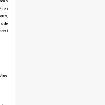
 sou a
Mina i
rris,
ons de
tats i
Mina-