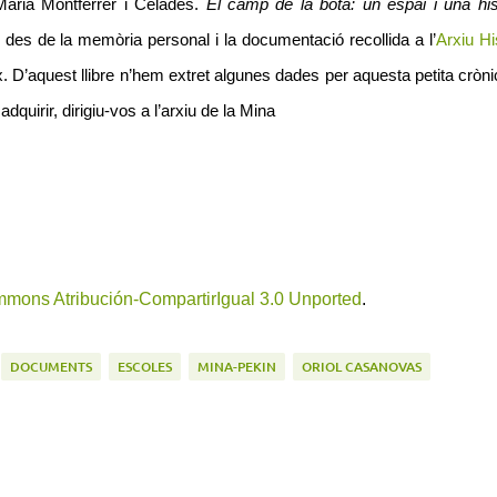
ria Montferrer i Celades.
El camp de la bota: un espai i una his
des de la memòria personal i la documentació recollida a l’
Arxiu Hi
eix. D’aquest llibre n’hem extret algunes dades per aquesta petita cròn
adquirir, dirigiu-vos a l’arxiu de la Mina
mmons Atribución-CompartirIgual 3.0 Unported
.
DOCUMENTS
ESCOLES
MINA-PEKIN
ORIOL CASANOVAS