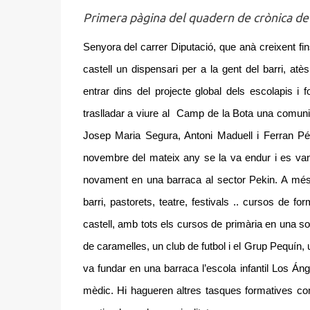
Primera pàgina del quadern de crònica de 
Senyora del carrer Diputació, que anà creixent fin
castell un dispensari per a la gent del barri, at
entrar dins del projecte global dels escolapis i 
traslladar a viure al Camp de la Bota una comuni
Josep Maria Segura, Antoni Maduell i Ferran Pér
novembre del mateix any se la va endur i es van h
novament en una barraca al sector Pekin. A més d
barri, pastorets, teatre, festivals .. cursos de fo
castell, amb tots els cursos de primària en una sol
de caramelles, un club de futbol i el Grup Pequín,
va fundar en una barraca l’escola infantil Los Áng
mèdic. Hi hagueren altres tasques formatives co