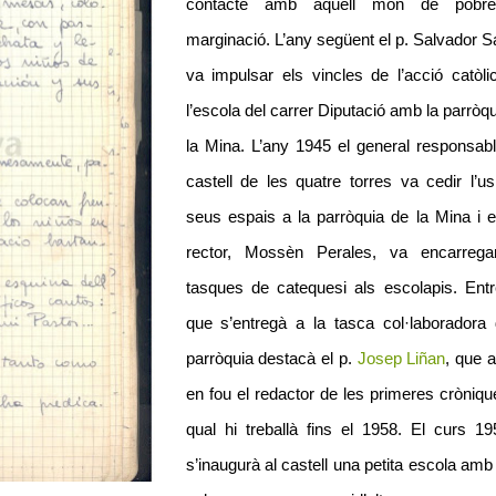
contacte amb aquell món de pobre
marginació. L’any següent el p. Salvador Sa
va impulsar els vincles de l’acció catòli
l’escola del carrer Diputació amb la parròq
la Mina. L’any 1945 el general responsabl
castell de les quatre torres va cedir l’u
seus espais a la parròquia de la Mina i e
rector, Mossèn Perales, va encarrega
tasques de catequesi als escolapis. Entr
que s’entregà a la tasca col·laboradora 
parròquia destacà el p.
Josep Liñan
, que 
en fou el redactor de les primeres cròniqu
qual hi treballà fins el 1958. El curs 19
s’inaugurà al castell una petita escola am