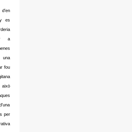
d’en
ey es
rderia
er a
enes
 una
ar fou
tana
r això
raques
d’una
s per
rativa