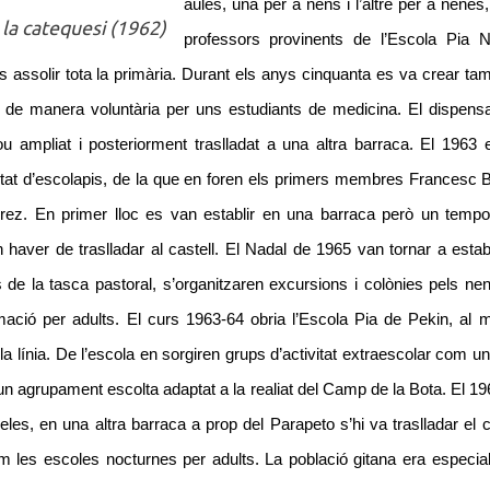
aules, una per a nens i l’altre per a nene
la catequesi (1962)
professors provinents de l’Escola Pia N
s assolir tota la primària. Durant els anys cinquanta es va crear ta
ès de manera voluntària per uns estudiants de medicina. El dispens
fou ampliat i posteriorment traslladat a una altra barraca. El 1963
tat d’escolapis, de la que en foren els primers membres Francesc B
ez. En primer lloc es van establir en una barraca però un tempor
aver de traslladar al castell. El Nadal de 1965 van tornar a estab
e la tasca pastoral, s’organitzaren excursions i colònies pels nen
rmació per adults.
El curs 1963-64 obria l’Escola Pia de Pekin, al m
a línia. De l’escola en sorgiren grups d’activitat extraescolar com u
 un agrupament escolta adaptat a la realiat del Camp de la Bota. El 1
eles, en una altra barraca a prop del Parapeto s’hi va traslladar el 
m les escoles nocturnes per adults. La població gitana era especia