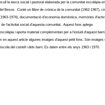
recull la tasca social i pastoral elaborada per la comunitat escolàpia e
 del Besos. Conté un llibre de crònica de la comunitat (1962-1967), ci
a (1963-1974), documentació d’economia domèstica, memòries d’activi
 de l’activitat social d’aquesta comunitat. Aquest fons aplega
scolàpia i aporta material complementari per a l’estudi d’aquest barri,
em en aquest article algunes imatges d’aquest petit fons. Són imatges 
 l'escola del castell i dels barri. Es daten entre els anys 1963 i 1970.