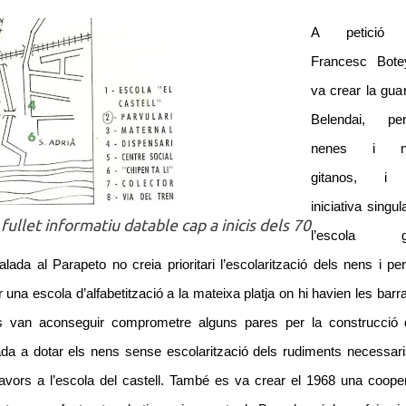
A petició 
Francesc Bot
va crear la gua
Belendai, p
nenes i n
gitanos, i
iniciativa singul
llet informatiu datable cap a inicis dels 70
l’escola gi
alada al Parapeto no creia prioritari l’escolarització dels nens i pe
 una escola d’alfabetització a la mateixa platja on hi havien les bar
es van aconseguir comprometre alguns pares per la construcció 
ada a dotar els nens sense escolarització dels rudiments necessari
lavors a l’escola del castell. També es va crear el 1968 una coope