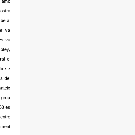
s, amb
La Casa Marquès era insuficient per a
ostra
comunitat i escola. Per això es llogà un local
mbé al
a l’actual carrer de les Escoles Pies conegut
com «la Sibèria» per a classes, les quals
ari va
s’obriren el 18 d’octubre de 1909. Al costat de
 es va
la Casa Marquès s’hi afegí un bloc per
otey,
capella i quatre aules, que s’inauguraren el
26 d’agost de 1914. La organització
al el
acadèmica era la normal en els col•legis
lir-se
escolapis, és a dir quatre classes, a la última
s del
de les quals s’hi impartia comerç no oficial
sinó com a primària completa. També hi
ateix
havia les classes nocturnes per a obrers des
n grup
d’època de...
963 es
centre
lment