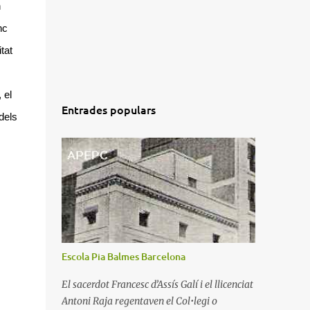
n
nc
tat
 el
Entrades populars
dels
Escola Pia Balmes Barcelona
El sacerdot Francesc d’Assís Galí i el llicenciat
Antoni Raja regentaven el Col•legi o