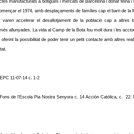
ctes manufacturats a botigues i mercats de Barcelona i donar feina i
 començar el 1974, amb desplaçaments de famílies cap el barri de la 
 varen accelerar el desallotjament de la població cap a altres ba
 més allunyades. La vida al Camp de la Bota fou molt dura i les acci
oferint la possibilitat de poder tenir un petit contacte amb altres reali
tat.
PC 11-07-14 c. 1-2
ns de l'Escola Pia Nostra Senyora c. 14 Acción Católica, c. 22. 