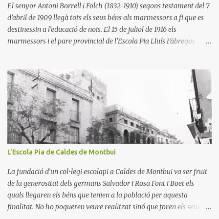
i començà les obres per un nou edifici de col•legi, el qual s’inaugurà
El senyor Antoni Borrell i Folch (1832-1910) segons testament del 7
el vint-...
d’abril de 1909 llegà tots els seus béns als marmessors a fi que es
destinessin a l’educació de nois. El 15 de juliol de 1916 els
marmessors i el pare provincial de l’Escola Pia Lluís Fàbregas
signaren el contracte pel qual es creava l’Institut Borrell de l’Escola
Pia d’Alella sota la protecció de la Mare de Déu de la Mercè per a
dur a terme la voluntat del fundador. El 27 de juliol de 1916 es
constituí la primera comunitat d’escolapis. El rector va ser el pare
Josep Ricart. Els juniors que estudiaven els darrers cursos de
teologia a Moià s’hi traslladaren per a continuar-los sota el
mestratge del pare Agustí Cuadras. El setembre següent s’obriren
les classes als nois del poble. El 23 de setembre de 1925 el pare
rector Joaquim Flaquer inaugura els dos pisos que s’acabaven
L'Escola Pia de Caldes de Montbui
d’aixecar sobre la casa antiga. Al mateix temps es repararen
alguns desperfectes de la cúpula del saló de cristall. En aquest curs
La fundació d’un col•legi escolapi a Caldes de Montbui va ser fruit
(1925-1926) hi...
de la generositat dels germans Salvador i Rosa Font i Boet els
quals llegaren els béns que tenien a la població per aquesta
finalitat. No ho pogueren veure realitzat sinó que foren els seus
marmessors els que entregaren els béns a l’Escola Pia. La