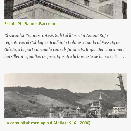
Escola Pia Balmes Barcelona
El sacerdot Francesc d’Assís Galí i el llicenciat Antoni Raja
regentaven el Col•legi o Acadèmia Balmes situada al Passeig de
Gràcia, a la part coneguda com els Jardinets. Impartien únicament
batxillerat i gaudien de prestigi entre la burgesia de la part alta de
l’eixampla barceloní. Mossèn Galí envellia i buscà en el seu amic
l’escolapi pare Salvador Marcó la continuïtat del seu col•legi.
L’Escola Pia l’acceptà i l'assumí el 1899. La torre que ocupava
l’escola resultà insuficient per a alumnes i comunitat escolàpia.
Aquests llogaren una casa més àmplia que l’anterior al carrer
Còrsega número 325. El pare Jaume Orriols, rector de 1902 a 1912,
hi incorporà alumnes de primària, és a dir des dels sis anys. Això
l’obligà a adquirir la casa veïna. El nombre d’alumnes augmentà
considerablement. El 1926 el pare rector Salvador Soler comprà
La comunitat escolàpia d'Alella (1916 – 2000)
un solar al xamfrà de la Travessera de Gràcia amb el carrer Balmes