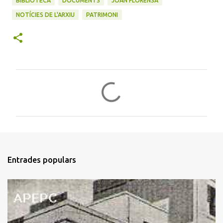
BIBLIOTECA
DOCUMENTS
JOAN FLORENSA
NOTÍCIES DE L'ARXIU
PATRIMONI
C
o
m
e
n
t
Entrades populars
a
r
i
s