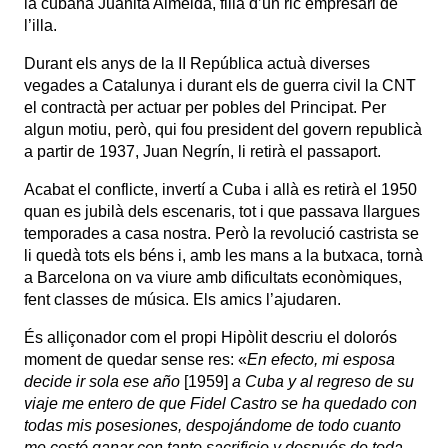
la cubana Juanita Almeida, filla d’un ric empresari de
l’illa.
Durant els anys de la II República actuà diverses
vegades a Catalunya i durant els de guerra civil la CNT
el contractà per actuar per pobles del Principat. Per
algun motiu, però, qui fou president del govern republicà
a partir de 1937, Juan Negrín, li retirà el passaport.
Acabat el conflicte, invertí a Cuba i allà es retirà el 1950
quan es jubilà dels escenaris, tot i que passava llargues
temporades a casa nostra. Però la revolució castrista se
li quedà tots els béns i, amb les mans a la butxaca, tornà
a Barcelona on va viure amb dificultats econòmiques,
fent classes de música. Els amics l’ajudaren.
És alliçonador com el propi Hipòlit descriu el dolorós
moment de quedar sense res:
«
En efecto, mi esposa
decide ir sola ese año
[1959]
a Cuba y al regreso de su
viaje me entero de que Fidel Castro se ha quedado con
todas mis posesiones, despojándome de todo cuanto
me costó ganar con tanto sacrificio y después de toda