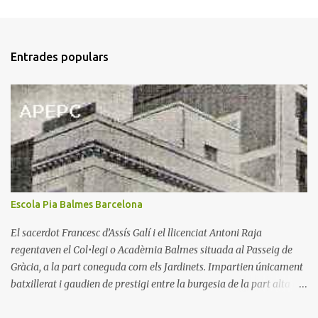
e
n
t
Entrades populars
a
r
i
s
Escola Pia Balmes Barcelona
El sacerdot Francesc d’Assís Galí i el llicenciat Antoni Raja
regentaven el Col•legi o Acadèmia Balmes situada al Passeig de
Gràcia, a la part coneguda com els Jardinets. Impartien únicament
batxillerat i gaudien de prestigi entre la burgesia de la part alta de
l’eixampla barceloní. Mossèn Galí envellia i buscà en el seu amic