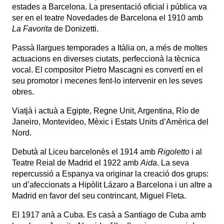
estades a Barcelona. La presentació oficial i pública va
ser en el teatre Novedades de Barcelona el 1910 amb
La Favorita
de Donizetti.
Passà llargues temporades a Itàlia on, a més de moltes
actuacions en diverses ciutats, perfeccionà la tècnica
vocal. El compositor Pietro Mascagni es convertí en el
seu promotor i mecenes fent-lo intervenir en les seves
obres.
Viatjà i actuà a Egipte, Regne Unit, Argentina, Río de
Janeiro, Montevideo, Mèxic i Estats Units d’Amèrica del
Nord.
Debutà al Liceu barcelonès el 1914 amb
Rigoletto
i al
Teatre Reial de Madrid el 1922 amb
Aida
. La seva
repercussió a Espanya va originar la creació dos grups:
un d’afeccionats a Hipòlit Lázaro a Barcelona i un altre a
Madrid en favor del seu contrincant, Miguel Fleta.
El 1917 anà a Cuba. Es casà a Santiago de Cuba amb